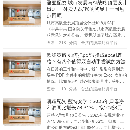
盈亚配资 城市发展与AI战略顶层设计
出炉，“外卖大战”影响初显丨一周热
点回顾
城市高质量发展顶层设计出炉 8月28日，
《中共中央 国务院关于推动城市高质量发展
的意见》对外公布。 意见明确了城市高质量
发展的主要目标：到2030年，现代化人民....
查看：
218
分类：
合法的股票配资平台
欧维策略 如何把pdf转换成excel表
格？有八个值得亲自动手尝试的方法
在日常的工作和学习中，我们常常会遇到需
要将 PDF 文件中的数据转换为 Excel 表格的
情况。比如在进行财务报表整理时，获取到
的财务数据可能是以 PDF 格式....
查看：
110
分类：
合法的股票配资平台
凯耀配资 蓝特光学：2025年归母净
利润同比增长76.31%，拟10派3元
蓝特光学3月16日公告，2025年实现营业收
入15.36亿元，同比增长48.52%；归属于上
市公司股东的净利润3.89亿元，同比增长