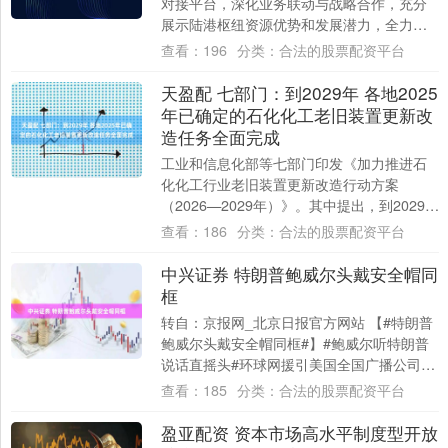
对接平台，深化业务联动与战略合作，充分
展示陆港枢纽资源优势和发展潜力，全力助
推我省A级物流企业提质扩容、跨越发展，4
查看：
196
分类：
合法的股票配资平台
月1....
天盈配 七部门：到2029年 各地2025
年已确定的石化化工老旧装置更新改
造任务全面完成
工业和信息化部等七部门印发《加力推进石
化化工行业老旧装置更新改造行动方案
（2026—2029年）》。其中提出，到2029
年，各地2025年已确定的石化化工老旧装....
查看：
186
分类：
合法的股票配资平台
中兴证券 特朗普鲍威尔头戴安全帽同
框
转自：京报网_北京日报官方网站 【#特朗普
鲍威尔头戴安全帽同框#】#鲍威尔听特朗普
说话直摇头#环球网援引美国全国广播公司
（NBC）报道，美国总统特朗普当地时间7....
查看：
185
分类：
合法的股票配资平台
盈亚配资 资本市场高水平制度型开放