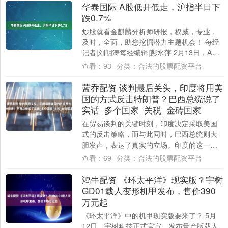
华泰国际 A股低开低走，沪指半日下
跌0.7%
炒股就看金麒麟分析师研报，权威，专业，
及时，全面，助您挖掘潜力主题机会！ 每经
记者|刘明涛每经编辑|彭水萍 2月13日，A股
低开低走，截至上午收盘，上证指数跌0....
查看：
93
分类：
合法的股票配资平台
蓝乔配资 谈判最后关头，印度将用美
国的方式反击特朗普？巴西总统说了
实话_多个国家_关税_金砖国家
在贸易谈判的关键时刻，印度决定采取美国
式的反击策略，而与此同时，巴西总统则大
胆发声，表达了真实的立场。印度的这一举
措究竟传递了什么信号？巴西总统的言论又
查看：
69
分类：
合法的股票配资平台
意味着什....
鸿牛配资 《环太平洋》现实版？宇树
GD01载人变形机甲发布，售价390
万元起
《环太平洋》中的机甲现实版要来了？ 5月
12日，宇树科技正式官宣，发布量产版载人