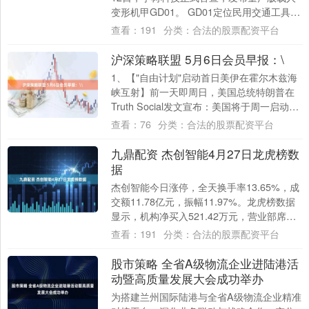
变形机甲GD01。 GD01定位民用交通工具，
机甲上方设有载人舱位，载人后机甲体....
查看：
191
分类：
合法的股票配资平台
沪深策略联盟 5月6日会员早报：\
1、【"自由计划"启动首日美伊在霍尔木兹海
峡互射】前一天即周日，美国总统特朗普在
Truth Social发文宣布：美国将于周一启动一
项代号为"自由计划"(Pro....
查看：
76
分类：
合法的股票配资平台
九鼎配资 杰创智能4月27日龙虎榜数
据
杰创智能今日涨停，全天换手率13.65%，成
交额11.78亿元，振幅11.97%。龙虎榜数据
显示，机构净买入521.42万元，营业部席位
合计净买入3596.42....
查看：
191
分类：
合法的股票配资平台
股市策略 全省A级物流企业进陆港活
动暨高质量发展大会成功举办
为搭建兰州国际陆港与全省A级物流企业精准