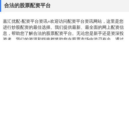
合法的股票配资平台
嘉汇优配-配资平台资讯=欢迎访问配资平台资讯网站，这里是您
进行炒股配资的最佳选择。我们提供最新、最全面的网上配资信
息，帮助您了解合法的股票配资平台。无论您是新手还是资深投
资者，我们的资源和指南都将助您在股票市场中游刃有余。通过
我们的平台，您可以安全、便捷地进行股票配资，实现资金的高
效利用和投资收益的最大化。加入我们，开启您的智慧投资之
旅！
话题标签
策略赢
金顶配资
泸深通
配亿多