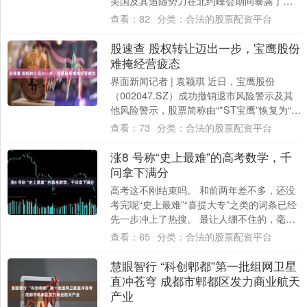
美国及其追随势力在北约峰会期间暴露了策
划阵营对抗的意图，破坏欧洲安全环境，并
查看：
82
分类：
合法的股票配资平台
在....
股速查 股权转让迈出一步，宝鹰股份
难掩经营疲态
界面新闻记者 | 袁颖琪 近日，宝鹰股份
（002047.SZ）成功撤销退市风险警示及其
他风险警示，股票简称由“*ST宝鹰”恢复为“宝
鹰股份”。从深陷退市风险、被....
查看：
73
分类：
合法的股票配资平台
涨8 号称“史上最难”的高考数学，千
问拿下满分
高考这不刚结束吗。 和前两年差不多，还没
考完呢“史上最难”“喜提大专”之类的词条已经
先一步冲上了热搜。 最让人绷不住的，毫无
疑问还是又是就是——数学。 6月7日....
查看：
65
分类：
合法的股票配资平台
慧眼智行 “科创郫都”第一批组网卫星
直冲苍穹 成都市郫都区发力商业航天
产业