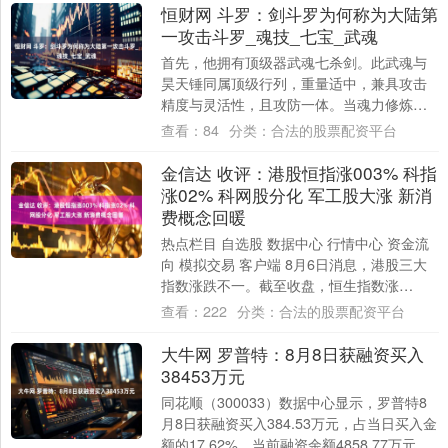
恒财网 斗罗：剑斗罗为何称为大陆第
一攻击斗罗_魂技_七宝_武魂
首先，他拥有顶级器武魂七杀剑。此武魂与
昊天锤同属顶级行列，重量适中，兼具攻击
精度与灵活性，且攻防一体。当魂力修炼到
一定程度，还会觉醒专属的七杀领域，在领
查看：
84
分类：
合法的股票配资平台
域范围内....
金信达 收评：港股恒指涨003% 科指
涨02% 科网股分化 军工股大涨 新消
费概念回暖
热点栏目 自选股 数据中心 行情中心 资金流
向 模拟交易 客户端 8月6日消息，港股三大
指数涨跌不一。截至收盘，恒生指数涨
0.03%，报24910.63点，恒生....
查看：
222
分类：
合法的股票配资平台
大牛网 罗普特：8月8日获融资买入
38453万元
同花顺（300033）数据中心显示，罗普特8
月8日获融资买入384.53万元，占当日买入金
额的17.62%，当前融资余额4858.77万元，