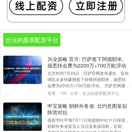
合法的股票配资平台
兴业策略 官方: 巴萨签下阿德耶米,
据悉转会费为2200万+700万欧浮动
北京时间7月23日，巴萨官网发布通告，宣布
球队从多特蒙德签下前锋阿德耶米，据悉转
会费为2200万+700万欧浮动。 巴萨官网通
告： 巴塞罗那足球俱乐部与多特蒙德....
查看：
150
分类：
合法的股票配资平台
申宝策略 朝鲜外务省: 北约意图策划
阵营对抗
据新华社平壤7月11日电据朝中社11日报道，
朝鲜外务省发言人当日发表谈话称，近期，