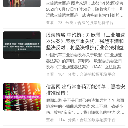
火箭腾空而起 图片来源：成都市郫都区提供
2026年6月17日11时58分，随着快舟十一号
运载火箭腾空而起，成功将命名为“科创郫
都”的第一批微厘空间低轨卫星05....
查看：
78
分类：
合法的股票配资平台
股海策略 中汽协：对欧盟《工业加速
器法案》表示严重关切、强烈不满和
坚决反对，将坚决维护行业合法利益
中国汽车工业协会发布关于欧盟《工业加速
器法案》的声明。声明称，欧盟委员会近日
发布《工业加速器法案》（IAA）立法提案，
对包括电池、电动汽车在内的四大行业设置
查看：
104
分类：
合法的股票配资平台
外商....
信富网 出行常备药万能清单，照着安
排准没错！
假期出游 是不是已经飞向诗和远方了？ 然而
旅途中的小插曲总爱突袭 水土不服、磕碰小
伤、蚊虫“亲亲” …… 我们懂家长的担忧 火速
整理出这份 “带娃旅行万能药箱....
查看：
114
分类：
合法的股票配资平台