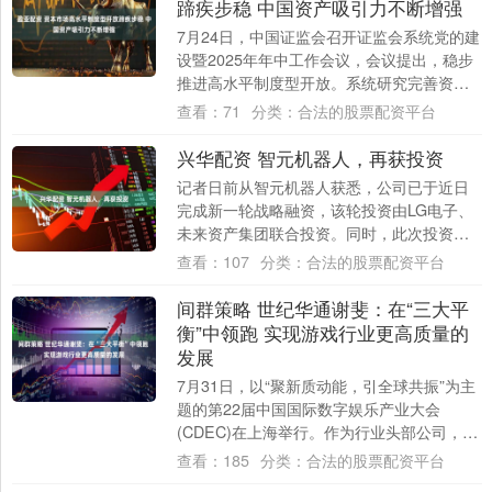
蹄疾步稳 中国资产吸引力不断增强
7月24日，中国证监会召开证监会系统党的建
设暨2025年年中工作会议，会议提出，稳步
推进高水平制度型开放。系统研究完善资本
市场对外开放总体布局、实施路径，稳妥
查看：
71
分类：
合法的股票配资平台
有....
兴华配资 智元机器人，再获投资
记者日前从智元机器人获悉，公司已于近日
完成新一轮战略融资，该轮投资由LG电子、
未来资产集团联合投资。同时，此次投资为
LG电子在具身智能领域的首次投资布局。
查看：
107
分类：
合法的股票配资平台
LG....
间群策略 世纪华通谢斐：在“三大平
衡”中领跑 实现游戏行业更高质量的
发展
7月31日，以“聚新质动能，引全球共振”为主
题的第22届中国国际数字娱乐产业大会
(CDEC)在上海举行。作为行业头部公司，世
纪华通总裁谢斐受邀参会并发表了题为《....
查看：
185
分类：
合法的股票配资平台