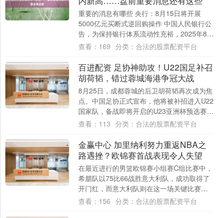
内新高……盘前重要消息还有这些
重要的消息有哪些 央行：8月15日将开展
5000亿元买断式逆回购操作 中国人民银行公
告，为保持银行体系流动性充裕，2025年8月
15日，中国人民银行将以固定数量....
查看：
169
分类：
合法的股票配资平台
百进配资 足协神助攻！U22国足补召
胡荷韬，错过蓉城海港争冠大战
8月25日，成都蓉城的后卫胡荷韬再次成为焦
点。中国足协正式宣布，他将被补招进入U22
国家队，备战即将开启的U23亚洲杯预选赛。
这就意味着这位刚从伤病里走出的年轻....
查看：
113
分类：
合法的股票配资平台
金赢中心 加里纳利努力重返NBA之
路遇挫？欧锦赛首战表现令人失望
在最近进行的男篮欧锦赛小组赛C组比赛中，
希腊队以75比66战胜意大利队，成功取得了
开门红，而意大利队则在这一场关键比赛中
一败涂地。 在比赛中，意大利队的替补锋
查看：
156
分类：
合法的股票配资平台
线....