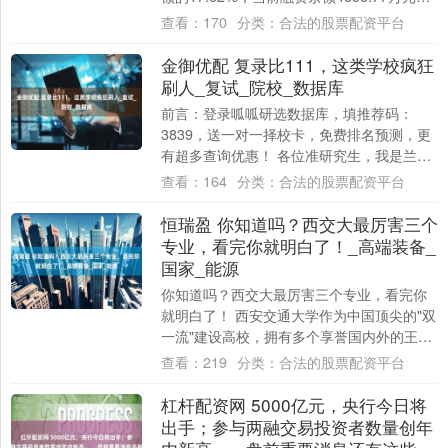
占流通市值的1.75....
查看：
170
分类：
合法的股票配资平台
金御优配 复录比111，这类学校疯狂
刷人_复试_院校_数据库
前言：登录呱呱研选数据库，填推荐码：
3839，送一对一择校卡，免费排名预测，更
有超多查询优惠！ 各位准研究生，我是兰
姐。 一志愿复录比11.65:1，进复试26....
查看：
164
分类：
合法的股票配资平台
恒瑞盈 你知道吗？西交大最厉害三个
专业，看完你就明白了！_高端装备_
国家_能源
你知道吗？西交大最厉害三个专业，看完你
就明白了！ 西安交通大学作为中国顶尖的"双
一流"建设高校，拥有多个享誉国内外的王牌
专业。根据学科评估、就业质量及科研实力
查看：
219
分类：
合法的股票配资平台
综....
杠杆配资网 5000亿元，央行今日将
出手；参与两融交易投资者数量创年