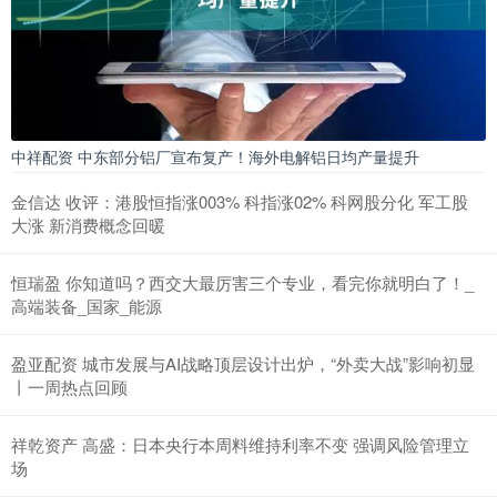
中祥配资 中东部分铝厂宣布复产！海外电解铝日均产量提升
金信达 收评：港股恒指涨003% 科指涨02% 科网股分化 军工股
大涨 新消费概念回暖
恒瑞盈 你知道吗？西交大最厉害三个专业，看完你就明白了！_
高端装备_国家_能源
盈亚配资 城市发展与AI战略顶层设计出炉，“外卖大战”影响初显
丨一周热点回顾
祥乾资产 高盛：日本央行本周料维持利率不变 强调风险管理立
场