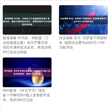
股海策略 中汽协：对欧盟《工
兴业策略 官方: 巴萨签下阿德耶
业加速器法案》表示严重关切、
米, 据悉转会费为2200万+700
强烈不满和坚决反对，将坚决维
万欧浮动
护行业合法利益
鸿牛配资 《环太平洋》现实
版？宇树GD01载人变形机甲发
布，售价390万元起