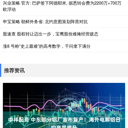
兴业策略 官方: 巴萨签下阿德耶米, 据悉转会费为2200万+700万
欧浮动
申宝策略 朝鲜外务省: 北约意图策划阵营对抗
股速查 股权转让迈出一步，宝鹰股份难掩经营疲态
涨8 号称“史上最难”的高考数学，千问拿下满分
推荐资讯