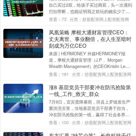
自己买过2双，给孩子买过两双，头一次遇到
巴扣带断，也能证明我之前玩的确实少了。
哈哈。或者之前质量好，这次断掉的是当时
查看：
73
分类：
炒股配资网上配资配资网
买的二....
凤凰策略 摩根大通财富管理CEO：
丈夫离世、事业翻倍，在人生至暗时
刻成为万亿CEO
来源 | HERMONEY 外媒HERMONEY报
道，摩根大通财富管理（J.P． Morgan
Wealth Management）的CEOKristin Le....
查看：
181
分类：
炒股配资网上配资配资网
涨8 基层党员干部要冲在防汛抢险第
一线_工作_救灾_群众
7月9日，宜宾普降暴雨，珙县上罗镇发生严
重洪涝灾害，当地基层党员干部勇于担当，
冲在防汛抢险的第一线，赢得了社会各界和
群众的广泛赞许。 当前正值汛情严峻复杂、
查看：
100
分类：
炒股配资网上配资配资网
险情....
东方汇赢 “缺芯少算”，长电科技千亿