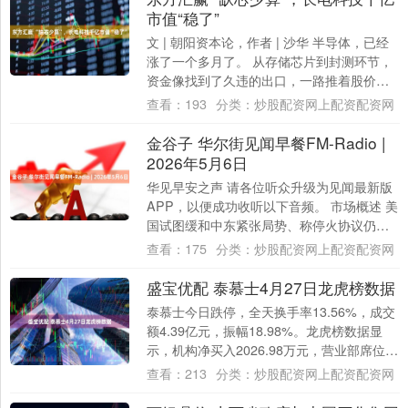
市值“稳了”
文 | 朝阳资本论，作者 | 沙华 半导体，已经
涨了一个多月了。 从存储芯片到封测环节，
资金像找到了久违的出口，一路推着股价往
上走。 图：A股半导体板块指数 在....
查看：
193
分类：
炒股配资网上配资配资网
金谷子 华尔街见闻早餐FM-Radio |
2026年5月6日
华见早安之声 请各位听众升级为见闻最新版
APP，以便成功收听以下音频。 市场概述 美
国试图缓和中东紧张局势、称停火协议仍有
效，美股反弹，芯片股力挺标普和纳指齐
查看：
175
分类：
炒股配资网上配资配资网
创....
盛宝优配 泰慕士4月27日龙虎榜数据
泰慕士今日跌停，全天换手率13.56%，成交
额4.39亿元，振幅18.98%。龙虎榜数据显
示，机构净买入2026.98万元，营业部席位合
计净卖出8098.63万....
查看：
213
分类：
炒股配资网上配资配资网