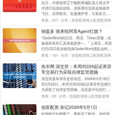
近日，中国海军辽宁舰航母编队进入西太平
洋进行实战化训练，演练课目涉及远海战术
飞行、实弹射击、支援掩护等，引发多方关
注。尤其是做贼心虚的日本和菲律宾，更是
查看：
207
分类：
炒股配资网上配资配资网
胆战心惊....
锦盈多 谁来给阿里Agent扛旗？
“QoderWork的日活、周活、Token用量，在
集团所有AI工具里都是第一。” 上周五，阿里
巴巴CEO吴泳铭现身QoderWork团队会时，
给出了这组内部口....
查看：
161
分类：
炒股配资网上配资配资网
热丰网 深交所：本周对229起证券异
常交易行为采取自律监管措施
深交所发布深市监管动态。2026年5月18日
至5月22日，本所共对229起证券异常交易行
为采取了自律监管措施，涉及盘中拉抬打
压、虚假申报等异常交易情形；共对5起....
查看：
83
分类：
炒股配资网上配资配资网
创富配资 杂记2026年5月1日
轮滑鞋巴扣带断了，重新买了配件。虽然我