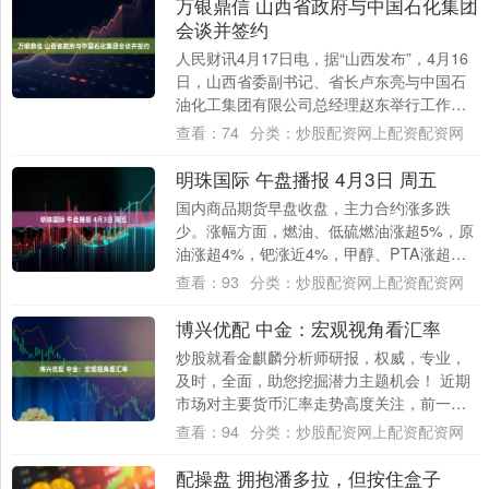
万银鼎信 山西省政府与中国石化集团
会谈并签约
人民财讯4月17日电，据“山西发布”，4月16
日，山西省委副书记、省长卢东亮与中国石
油化工集团有限公司总经理赵东举行工作会
谈，就共同建设新型能源体系，助力山西
查看：
74
分类：
炒股配资网上配资配资网
转....
明珠国际 午盘播报 4月3日 周五
国内商品期货早盘收盘，主力合约涨多跌
少。涨幅方面，燃油、低硫燃油涨超5%，原
油涨超4%，钯涨近4%，甲醇、PTA涨超
3%，纯苯涨近3%，对二甲苯、短纤、苯乙
查看：
93
分类：
炒股配资网上配资配资网
烯、....
博兴优配 中金：宏观视角看汇率
炒股就看金麒麟分析师研报，权威，专业，
及时，全面，助您挖掘潜力主题机会！ 近期
市场对主要货币汇率走势高度关注，前一段
时间美元贬值较多，欧元升值较多。最近美
查看：
94
分类：
炒股配资网上配资配资网
元指数....
配操盘 拥抱潘多拉，但按住盒子