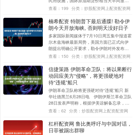
民用设施，国际原油期货价格当天早间显著
走高，随后强势盘整，收盘时国际油价上涨
查看：
199
分类：
炒股配资网上配资配资网
约....
楠希配资 特朗普下最后通牒! 勒令伊
朗今天开放海峡, 否则明天没好日子
多家国际新闻媒体于7月10日周五集中报道霍
尔木兹海峡最新局势，美国方面已正式向伊
朗提出明确公开要求，勒令伊朗对外发布官
方声明，确认霍尔木兹海峡全线重新开放常
查看：
150
分类：
炒股配资网上配资配资网
态化....
信捷策路 伊朗革命卫队：将以果断行
动回应美方“侵略”，将更强硬地对
待“违规”船只
伊朗革命卫队称将更强硬对待“违规”船只 新
华社德黑兰6月28日电 伊朗伊斯兰革命卫队
28日发表声明称，根据伊美谅解备忘录，霍
尔木兹海峡的通行管控由伊方负责，今后....
查看：
62
分类：
炒股配资网上配资配资网
杠杆配资网 鲁比奥呼吁与中国对话，
日菲被踢出群聊