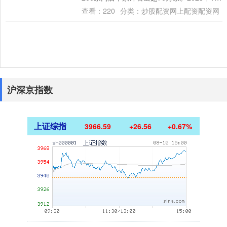
月底，永辉在广州、深圳率先试点吊....
查看：
220
分类：
炒股配资网上配资配资网
沪深京指数
上证综指
3966.59
+26.56
+0.67%