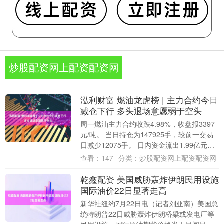
炒股配资网上配资配资网
泓利财富 燃油龙虎榜 | 主力合约今日
减仓下行 多头退场意愿弱于空头
周一燃油主力合约收跌4.98%，收盘报3397
元/吨。 当日持仓为147925手，较前一交易
日减少12075手。 日内资金流出1.99亿元。
多空持仓： 今日前....
查看：
147
分类：
炒股配资网上配资配资网
乾鑫配资 美国威胁轰炸伊朗民用设施
国际油价22日显著走高
新华社纽约7月22日电（记者刘亚南）美国总
统特朗普22日威胁轰炸伊朗桥梁或发电厂等