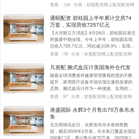
大战中结束，姆贝莫错失关键点球，导致曼
查看：
126
分类：
炒股配资网上配资配资网
联无....
通昭配资 碧桂园上半年累计交房74
万套，实现营收7257亿元
【大河财立方消息】8月29日，碧桂园在港交
所披露中期业绩。今年上半年，碧桂园实现
总收入725.7亿元，同比减少28.9%；实现净
亏损196.5亿元，归属本公司股....
查看：
78
分类：
炒股配资网上配资配资网
凡资配 腕式血压计美国海外仓代发
随着全球消费者对健康管理重视程度的不断
提升，家用医疗设备市场呈现出蓬勃发展的
态势。腕式血压计作为一种便捷、实用的家
用健康监测设备，在跨境电商领域展现出了
查看：
97
分类：
炒股配资网上配资配资网
巨大的市....
港盛国际 永辉3个月售出70万条吊水
鱼
北京商报讯近日，永辉发布吊水鱼销售数
据，截至2026年2月底，吊水鱼已覆盖全国近
200家门店，累计售出超70万条。2025年10