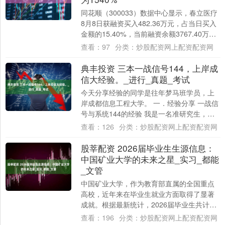
同花顺（300033）数据中心显示，春立医疗
8月8日获融资买入482.36万元，占当日买入
金额的15.40%，当前融资余额3767.40万
元，占流通市值的0.5....
查看：
97
分类：
炒股配资网上配资配资网
典丰投资 三本一战信号144，上岸成
信大经验。_进行_真题_考试
今天分享经验的同学是往年梦马班学员，上
岸成都信息工程大学。 一．经验分享 一战信
号与系统144的经验 我是一名准研究生，去
年的这个时候也跟你们一样正在准备着一
查看：
126
分类：
炒股配资网上配资配资网
场....
股莘配资 2026届毕业生生源信息：
中国矿业大学的未来之星_实习_都能
_文管
中国矿业大学，作为教育部直属的全国重点
高校，近年来在毕业生就业方面取得了显著
成就。根据最新统计，2026届毕业生共计
10453人，其中包括620名博士研究生、3....
查看：
196
分类：
炒股配资网上配资配资网