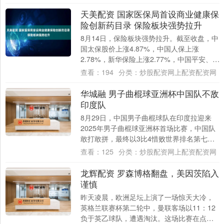
天美配资 国家医保局首设商业健康保
险创新药目录 保险板块强势拉升
8月14日，保险板块强势拉升。截至收盘，中
国太保股价上涨4.87%，中国人保上涨
2.78%，新华保险上涨2.77%，中国平安、中
国人寿涨超1%。 消息面上，20....
查看：
194
分类：
炒股配资网上配资配资网
华城融 男子曲棍球亚洲杯中国队不敌
印度队
8月29日，中国男子曲棍球队在印度拉迎来
2025年男子曲棍球亚洲杯首场比赛，中国队
敢打敢拼，最终以3比4惜败世界排名第七、
亚洲排名第一的印度队。 首战，第一节第....
查看：
125
分类：
炒股配资网上配资配资网
龙辉配资 罗森博格翻盘，美因茨陷入
谨慎
昨天凌晨，欧洲足坛上演了一场惊天大冷，
英格兰联赛杯第二轮中，曼联客场以11：12
负于英乙球队，遭遇淘汰。这场比赛在点球