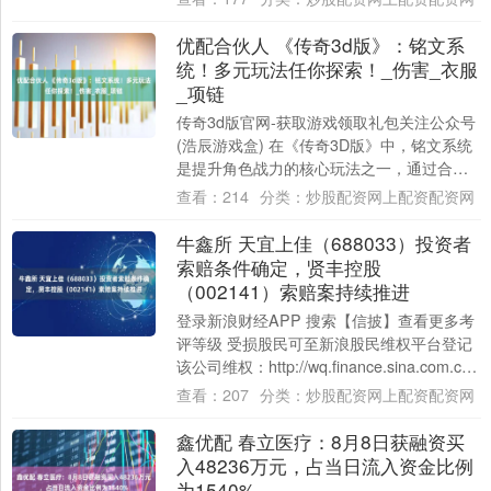
优配合伙人 《传奇3d版》：铭文系
统！多元玩法任你探索！_伤害_衣服
_项链
传奇3d版官网-获取游戏领取礼包关注公众号
(浩辰游戏盒) 在《传奇3D版》中，铭文系统
是提升角色战力的核心玩法之一，通过合理
获取与镶嵌铭文，可显著强化技能效果与....
查看：
214
分类：
炒股配资网上配资配资网
牛鑫所 天宜上佳（688033）投资者
索赔条件确定，贤丰控股
（002141）索赔案持续推进
登录新浪财经APP 搜索【信披】查看更多考
评等级 受损股民可至新浪股民维权平台登记
该公司维权：http://wq.finance.sina.com.cn/
关注....
查看：
207
分类：
炒股配资网上配资配资网
鑫优配 春立医疗：8月8日获融资买
入48236万元，占当日流入资金比例
为1540%