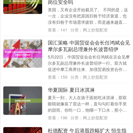
岗位安全吗
美国，又有企业开始裁员了。 不同的是，这
一次，企业没有把原因归咎于经济衰退，也
没有归咎于市场需求疲软，而是越来越直接
地指向一个词——AI。 过去几个月，从微
查看：
141
分类：
网上炒股配资
软、....
国汇策略 中国贸促会会长任鸿斌会见
摩尔多瓦副总理兼外长波普绍伊
5月22日，中国贸促会会长任鸿斌在京会见摩
尔多瓦副总理兼外长波普绍伊一行。双方就
促进中摩工商界往来、加强贸易投资合作等
议题交换意见。来自农食品、可再生能源、
查看：
159
分类：
网上炒股配资
汽车....
华夏国际 夏日冰淇淋
夏天一到，大人在孩子面前吃冰淇淋，那双
眼睛就像装了雷达一样，直勾勾盯着你手里
的甜筒。你吃一口，他咽一下口水，那小模
样真的让人不忍心。很多家长都会纠结：到
查看：
196
分类：
网上炒股配资
底孩子多....
杜德配资 午后港股跌幅扩大 恒生指