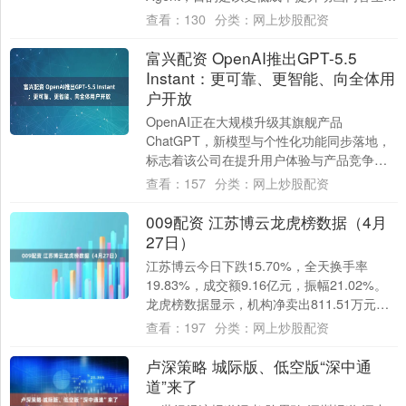
效率。用户只需输入自然语....
查看：
130
分类：
网上炒股配资
富兴配资 OpenAI推出GPT-5.5
Instant：更可靠、更智能、向全体用
户开放
OpenAI正在大规模升级其旗舰产品
ChatGPT，新模型与个性化功能同步落地，
标志着该公司在提升用户体验与产品竞争力
方面迈出重要一步。 GPT-5.5 Ins....
查看：
157
分类：
网上炒股配资
009配资 江苏博云龙虎榜数据（4月
27日）
江苏博云今日下跌15.70%，全天换手率
19.83%，成交额9.16亿元，振幅21.02%。
龙虎榜数据显示，机构净卖出811.51万元，
营业部席位合计净卖出10....
查看：
197
分类：
网上炒股配资
卢深策略 城际版、低空版“深中通
道”来了