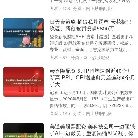
了一份“特别”的礼物：一把刻有收礼人姓名
的“点357马格南”左轮手枪，以及一盒弹药。
查看：
123
分类：
网上炒股配资
....
日天金策略 捅破私募罚单“天花板”！
玖瀛、腾创被罚没超5800万
登录新浪财经APP 搜索【信披】查看更多考
评等级 炒股就看金麒麟分析师研报，权威，
专业，及时，全面，助您挖掘潜力主题机
会！ 作者 |谢美浴 编辑 | 付影 来源....
查看：
87
分类：
网上炒股配资
泰兴隆配资 5月PPI增速创近46个月
新高 PPI、CPI增速剪刀差连续4个月
扩大
记者 田进 6月10日，国家统计局公布的数据
显示，2026年5月份，PPI（工业生产者出厂
价格指数）同比上涨3.9%，创下2022年8月
以来的新高。2022年1....
查看：
145
分类：
网上炒股配资
美通美股票配资 美科技公司一边砸钱
扩AI一边裁员，重复岗缩AI岗涨，你