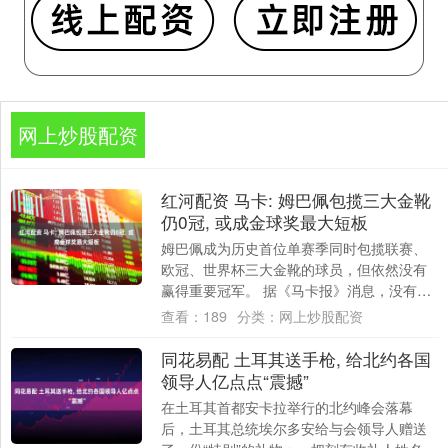
网上炒股配资
红河配资 马卡: 姆巴佩包揽三大金靴
仍0冠, 或成金球奖最大短板
姆巴佩成为历史首位单赛季同时包揽联赛、
欧冠、世界杯三大金靴的球员，但依然没有
赢得重要冠军。 据《马卡报》消息，没有哪
位球员曾在单赛季同时成为联赛、欧冠和世
查看：
189
分类：
网上炒股配资
界杯的....
同花易配 土耳其送手枪, 给北约各国
领导人亿点点“震撼”
在土耳其首都安卡拉举行的北约峰会落幕
后，土耳其总统埃尔多安给与会领导人赠送