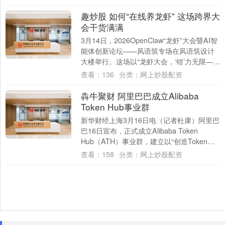
趣炒股 如何“在线养龙虾” 这场跨界大
会干货满满
3月14日，2026OpenClaw“龙虾”大会暨AI智
能体创新论坛——风语筑专场在风语筑设计
大楼举行。这场以“龙虾大会，‘钳’力无限——
从对话到行动，AI a....
查看：
136
分类：
网上炒股配资
犇牛聚财 阿里巴巴成立Alibaba
Token Hub事业群
新华财经上海3月16日电（记者杜康）阿里巴
巴16日宣布，正式成立Alibaba Token
Hub（ATH）事业群，建立以“创造Token、
输送Token、应用....
查看：
158
分类：
网上炒股配资