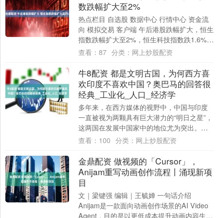
数跌幅扩大至2%
热点栏目 自选股 数据中心 行情中心 资金流
向 模拟交易 客户端 午后港股跌幅扩大，恒生
指数跌幅扩大至2%，恒生科技指数跌1.6%，
紫金矿业、中国人寿跌超5%。....
查看：
87
分类：
网上炒股配资
牛8配资 都是文明古国，为何西方喜
欢印度不喜欢中国？奥巴马的回答很
经典_工业化_人口_经济学
多年来，在西方媒体的视野中，中国与印度
一直被视为两颗具有巨大潜力的“明日之星”，
这两国在发展中国家中的地位尤为突出。尤
其在过去一段时间内，关于“龙象之争”的话
查看：
100
分类：
网上炒股配资
题....
金鼎配资 做视频的「Cursor」，
Anijam重写动画创作流程丨涌现新项
目
文｜梁键强 编辑｜王毓婵 一句话介绍
Anijam是一款面向动画创作场景的AI Video
Agent，目的是以更低成本提升动画内容生产