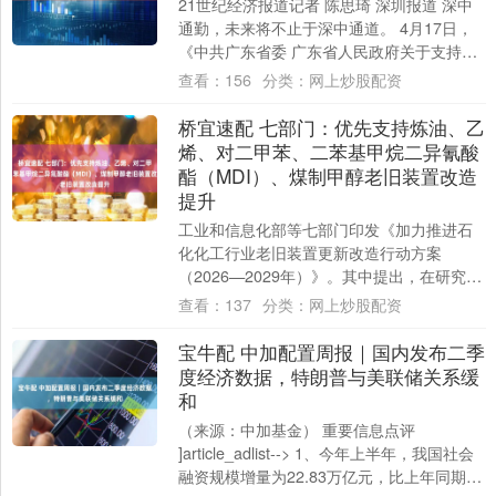
21世纪经济报道记者 陈思琦 深圳报道 深中
通勤，未来将不止于深中通道。 4月17日，
《中共广东省委 广东省人民政府关于支持中
山在参与粤港澳大湾区建设中加快高质....
查看：
156
分类：
网上炒股配资
桥宜速配 七部门：优先支持炼油、乙
烯、对二甲苯、二苯基甲烷二异氰酸
酯（MDI）、煤制甲醇老旧装置改造
提升
工业和信息化部等七部门印发《加力推进石
化化工行业老旧装置更新改造行动方案
（2026—2029年）》。其中提出，在研究重
大石化项目布局时，优先支持炼油、乙烯、
查看：
137
分类：
网上炒股配资
对二....
宝牛配 中加配置周报｜国内发布二季
度经济数据，特朗普与美联储关系缓
和
（来源：中加基金） 重要信息点评
]article_adlist--> 1、今年上半年，我国社会
融资规模增量为22.83万亿元，比上年同期多