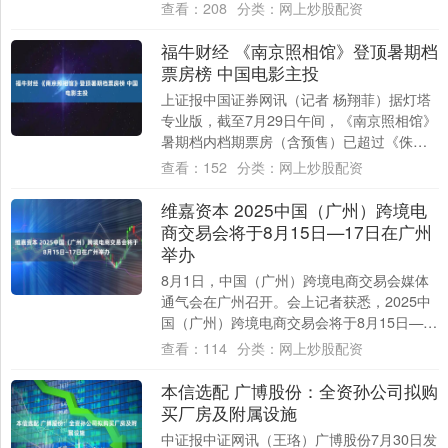
4.74万亿元；人民....
查看：
208
分类：
网上炒股配资
福牛财经 《南京照相馆》登顶暑期档
票房榜 中国电影主投
上证报中国证券网讯（记者 杨翔菲）据灯塔
专业版，截至7月29日午间，《南京照相馆》
暑期档内档期票房（含预售）已超过《侏罗
纪世界：重生》，登顶暑期档票房榜。群益
查看：
152
分类：
网上炒股配资
证....
维嘉资本 2025中国（广州）跨境电
商交易会将于8月15日—17日在广州
举办
8月1日，中国（广州）跨境电商交易会媒体
通气会在广州召开。会上记者获悉，2025中
国（广州）跨境电商交易会将于8月15日—17
日在广交会展馆举办。 据悉，202....
查看：
114
分类：
网上炒股配资
本信选配 广博股份：全资孙公司拟购
买厂房及附属设施
中证报中证网讯（王珞）广博股份7月30日发