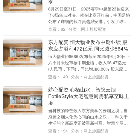
泰
8月29日至31日，2025赛季中超第23轮迎来
了6场焦点对决。就在比赛开打前，中国足协
公布了详细的裁判员选派安排，引发了球迷
和业内人士的广泛关注。由于涉及争冠....
查看：
82
分类：
网上炒股配资
东方配资 恒大物业发布中期业绩 股
东应占溢利472亿元 同比减少564%
恒大物业(06666)发布截至2025年6月30日止
六个月未经审核中期业绩，收入66.47亿元
(人民币，下同)，同比增加6.86%;股东应占
溢利4.72亿元，同....
查看：
140
分类：
网上炒股配资
航心配资 心栖山水，智隐云烟
FotileStyle大宅智慧厨房私享至味上
境
当科技的锋芒敛入东方美学的云烟之境，当
庖厨之烟火化为心间的山水之乐，一种关于
生活的全新高度正被重新书写。智慧全屋高
端定制品牌FotileStyle深刻洞察当代精....
查看：
194
分类：
网上炒股配资