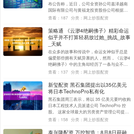
布公告称，近日，公司全资孙公司嘉泽越南
国际有限公司与黄福龙投资股份公司根据前
期签订的《工业区土地附属资产出售原则合
查看：
187
分类：
网上炒股配资
同》....
策略通 《云渺4绝嗣佛子》精彩命运
似乎并不打算轻易放过她_挑战_故事
_天赋
在众多的故事和传说中，命运女神似乎总是
偏爱那些拥有天赋异禀的人，然而，《云渺4
绝嗣佛子》中的主角却经历了一条与众不同
的道路。她面临的命运并不打算轻易放过
查看：
137
分类：
网上炒股配资
她，而是....
新玺配资 黑石集团提出以35亿美元
将日本TechnoPro私有化
黑石集团周三表示，将以 35 亿美元要约收购
日本工程技术人员派遣公司 TechnoPro 控
股。 这家全球最大的另类资产管理公司提出
的收购价为 5074 亿日元....
查看：
158
分类：
网上炒股配资
泰兴隆配资 万控智造：8月8日获融