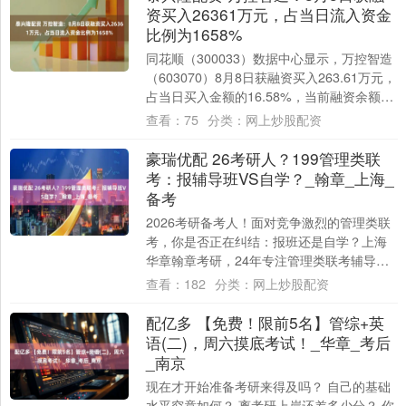
资买入26361万元，占当日流入资金
比例为1658%
同花顺（300033）数据中心显示，万控智造
（603070）8月8日获融资买入263.61万元，
占当日买入金额的16.58%，当前融资余额
5023.87万元，占....
查看：
75
分类：
网上炒股配资
豪瑞优配 26考研人？199管理类联
考：报辅导班VS自学？_翰章_上海_
备考
2026考研备考人！面对竞争激烈的管理类联
考，你是否正在纠结：报班还是自学？上海
华章翰章考研，24年专注管理类联考辅导，
用实力助你破局！ 考研报辅导班VS自学 ....
查看：
182
分类：
网上炒股配资
配亿多 【免费！限前5名】管综+英
语(二)，周六摸底考试！_华章_考后
_南京
现在才开始准备考研来得及吗？ 自己的基础
水平究竟如何？ 离考研上岸还差多少分？ 你