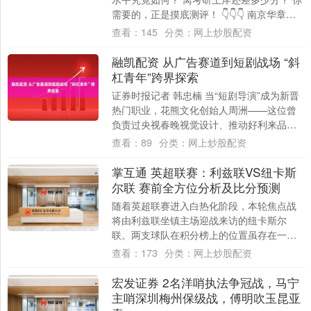
需要的，正是摸底测评！ 👇👇👇 南京华章备
战2026管理类联考 考研摸底测评安....
查看：
145
分类：
网上炒股配资
融凯配资 从广告赛道到短剧战场 “斜
杠青年”跨界探索
证券时报记者 韩忠楠 当“短剧导演”成为新晋
热门职业，花熊文化创始人周洲——这位曾
负责过央视春晚视觉设计、推动好利来品牌
升级的“斜杠”创业者，却直言“不希望用固....
查看：
89
分类：
网上炒股配资
掌互通 英超联赛：利兹联VS纽卡斯
尔联 赛前全方位分析及比分预测
随着英超联赛进入白热化阶段，本轮焦点战
将由利兹联坐镇主场迎战来访的纽卡斯尔
联。两支球队在积分榜上的位置虽存在一定
差距，但本场比赛的胜负不仅关乎三分归
查看：
173
分类：
网上炒股配资
属，更可能对....
宏发证券 2名洋哨执法争冠战，马宁
主哨深圳梅州保级战，傅明吹玉昆亚