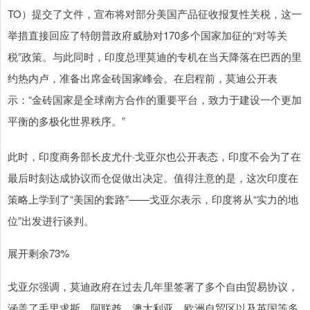
TO）提交了文件，宣布将对部分美国产品征收报复性关税，这一
举措直接回应了特朗普政府威胁对170多个国家加征的“对等关
税”政策。与此同时，印度总理莫迪的专机在当天降落在巴西的里
约热内卢，准备出席金砖国家峰会。在启程前，莫迪公开表
示：“金砖国家是全球南方合作的重要平台，致力于建设一个更加
平衡的多极化世界秩序。”
此时，印度商务部长皮尤什·戈亚尔也公开表态，印度不会为了在
最后时刻达成协议而仓促做出决定。值得注意的是，这次印度在
策略上学到了“美国的套路”——戈亚尔表示，印度将从“实力的地
位”出发进行谈判。
展开剩余73%
戈亚尔强调，莫迪政府在过去几年里签署了多个自由贸易协议，
涵盖了毛里求斯、阿联酋、澳大利亚、欧洲自贸区以及英国等多