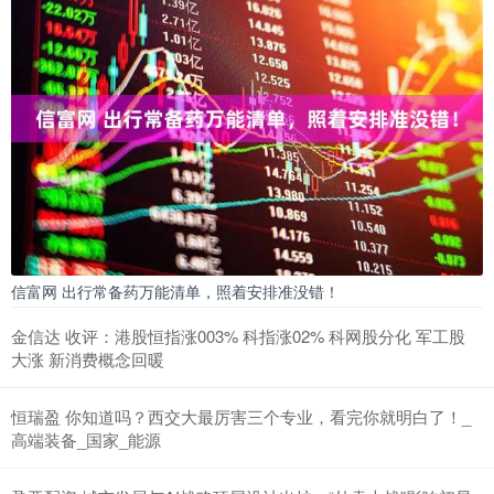
信富网 出行常备药万能清单，照着安排准没错！
金信达 收评：港股恒指涨003% 科指涨02% 科网股分化 军工股
大涨 新消费概念回暖
恒瑞盈 你知道吗？西交大最厉害三个专业，看完你就明白了！_
高端装备_国家_能源