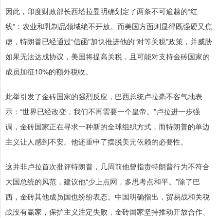
因此，印度财政部长西塔拉曼明确划定了两条不可逾越的“红
线”：农业和乳制品领域绝不开放。而美国方面则显得既强硬又焦
虑，特朗普已经通过“信函”加快推进他的“对等关税”政策，并威胁
如果无法达成协议，美国将提高关税，且可能对支持金砖国家的
成员加征10%的额外税收。
此举引发了金砖国家的强烈反应，巴西总统卢拉毫不客气地表
示：“世界已经改变，我们不再需要一个皇帝。”卢拉进一步强
调，金砖国家正在寻求一种新的全球组织方式，而特朗普的单边
主义让人感到不安。他还重申了摆脱美元依赖的必要性。
这并非卢拉首次批评特朗普，几周前他曾指责特朗普行为不符合
大国总统的风范，建议他“少上点网，多思考点和平。”除了巴
西，金砖其他成员国也纷纷表态。中国明确指出，贸易战和关税
战没有赢家，保护主义注定失败，金砖国家坚持推动开放合作、