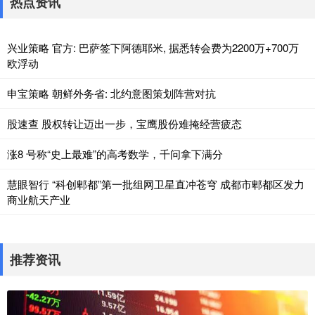
热点资讯
兴业策略 官方: 巴萨签下阿德耶米, 据悉转会费为2200万+700万
欧浮动
申宝策略 朝鲜外务省: 北约意图策划阵营对抗
股速查 股权转让迈出一步，宝鹰股份难掩经营疲态
涨8 号称“史上最难”的高考数学，千问拿下满分
慧眼智行 “科创郫都”第一批组网卫星直冲苍穹 成都市郫都区发力
商业航天产业
推荐资讯