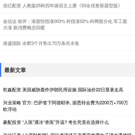
佰亿配资 人教版25秋四年级语文上册《53全优卷新题型版》
金信达 收评：港股恒指涨003% 科指涨02% 科网股分化 军工股
大涨 新消费概念回暖
港盛国际 永辉3个月售出70万条吊水鱼
最新文章
乾鑫配资 美国威胁轰炸伊朗民用设施 国际油价22日显著走高
兴业策略 官方: 巴萨签下阿德耶米, 据悉转会费为2200万+700万
欧浮动
豪配投资 “人医”遇冷“兽医”升温? 考生究竟在选择什么
兴泊证券 “上浮时炸肺”, 同行者讲述马来西亚华裔女子潜水遇难经