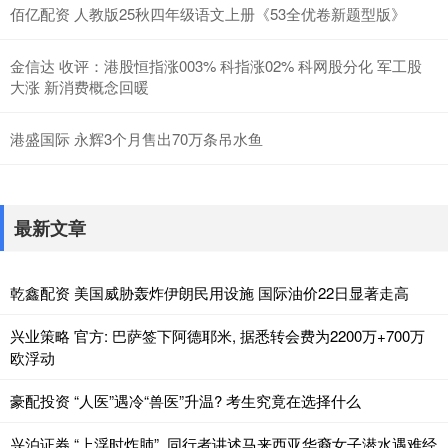
佰亿配资 人教版25秋四年级语文上册《53全优卷新题型版》
金信达 收评：港股恒指涨003% 科指涨02% 科网股分化 军工股
大涨 新消费概念回暖
港盛国际 永辉3个月售出70万条吊水鱼
最新文章
乾鑫配资 美国威胁轰炸伊朗民用设施 国际油价22日显著走高
兴业策略 官方: 巴萨签下阿德耶米, 据悉转会费为2200万+700万
欧浮动
豪配投资 “人医”遇冷“兽医”升温? 考生究竟在选择什么
兴泊证券 “上浮时炸肺”, 同行者讲述马来西亚华裔女子潜水遇难经