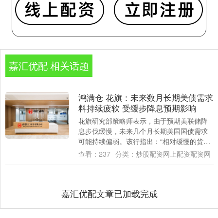
嘉汇优配 相关话题
鸿满仓 花旗：未来数月长期美债需求
料持续疲软 受缓步降息预期影响
花旗研究部策略师表示，由于预期美联储降
息步伐缓慢，未来几个月长期美国国债需求
可能持续偏弱。该行指出：“相对缓慢的货币
政策宽松步伐，应会制约市场对长期美国国
查看：
237
分类：
炒股配资网上配资配资网
债的需....
嘉汇优配文章已加载完成