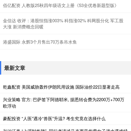
佰亿配资 人教版25秋四年级语文上册《53全优卷新题型版》
金信达 收评：港股恒指涨003% 科指涨02% 科网股分化 军工股
大涨 新消费概念回暖
港盛国际 永辉3个月售出70万条吊水鱼
最新文章
乾鑫配资 美国威胁轰炸伊朗民用设施 国际油价22日显著走高
兴业策略 官方: 巴萨签下阿德耶米, 据悉转会费为2200万+700万
欧浮动
豪配投资 “人医”遇冷“兽医”升温? 考生究竟在选择什么
兴泊证券 “上浮时炸肺”, 同行者讲述马来西亚华裔女子潜水遇难经