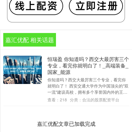
嘉汇优配 相关话题
恒瑞盈 你知道吗？西交大最厉害三个
专业，看完你就明白了！_高端装备_
国家_能源
你知道吗？西交大最厉害三个专业，看完你
就明白了！ 西安交通大学作为中国顶尖的"双
一流"建设高校，拥有多个享誉国内外的王牌
专业。根据学科评估、就业质量及科研实力
查看：
218
分类：
合法的股票配资平台
综....
嘉汇优配文章已加载完成