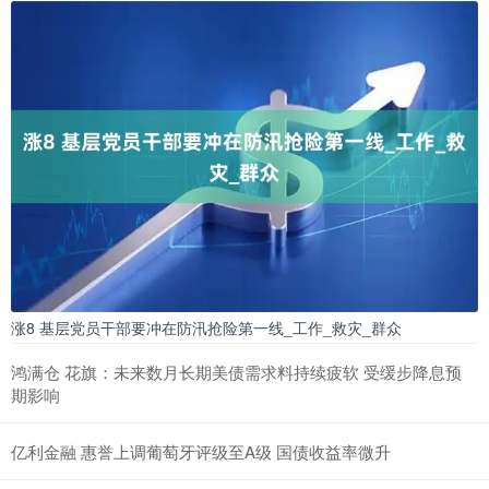
涨8 基层党员干部要冲在防汛抢险第一线_工作_救灾_群众
鸿满仓 花旗：未来数月长期美债需求料持续疲软 受缓步降息预
期影响
亿利金融 惠誉上调葡萄牙评级至A级 国债收益率微升