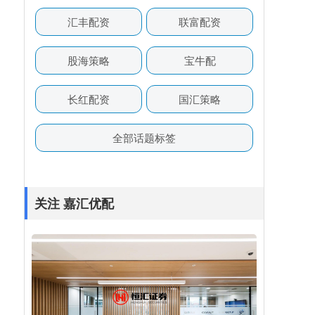
汇丰配资
联富配资
股海策略
宝牛配
长红配资
国汇策略
全部话题标签
关注 嘉汇优配