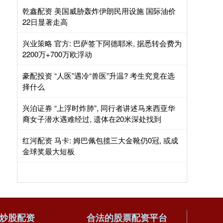
乾鑫配资 美国威胁轰炸伊朗民用设施 国际油价
22日显著走高
兴业策略 官方: 巴萨签下阿德耶米, 据悉转会费为
2200万+700万欧浮动
豪配投资 “人医”遇冷“兽医”升温? 考生究竟在选
择什么
兴泊证券 “上浮时炸肺”, 同行者讲述马来西亚华
裔女子潜水遇难经过, 遗体在20米深处找到
红河配资 马卡: 姆巴佩包揽三大金靴仍0冠, 或成
金球奖最大短板
炒股配资
合法的股票配资平台