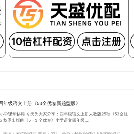
秋四年级语文上册《53全优卷新题型版》
小学课堂秘籍 今天为大家分享：四年级语文上册人教版25秋《53全优
5 秋季出版的《5・3 全优卷》小学语文四年级....
来源：国信配资网
查看：
224
分类：
炒股配资网上配资配资网