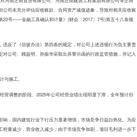
司对河南正商置业有限公司、河南正阳建设工程集团有限公司等正商
但公司未充分评估应收账款、合同资产减值迹象，导致对相关应收账
2号——金融工具确认和计量》(财会〔2017〕7号)第五十八条规
违反了《信披办法》第四条的规定，对公司上述违规行为负主要责
定对公司、顾益明、孙振华采取出具警示函的行政监管措施，并记入
计与施工。
营调整的阶段。2025年公司经营业绩出现明显下滑，全年预计归
响，国内建筑行业下行压力显著增强，市场竞争日益白热化。为应
工程量减少，营业收入减少；由于市场竞争加剧，项目毛利进一步下