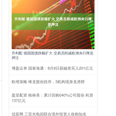
升利配 德国国债跌幅扩大 交易员削减欧洲央行降息
押注
博盈证券 国泰海通：8月8日获融资买入201亿元
欧维策略 锋龙股份跌停，3机构现身龙虎榜
盈亚配资 格林美：累计回购040%公司股份 耗资
137亿元
信富网 三安光电拟联合境外投资人收购知名