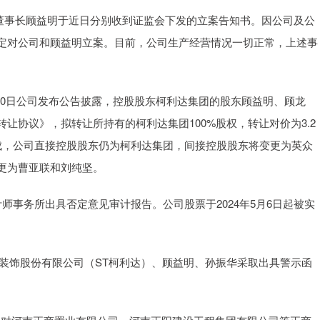
公司董事长顾益明于近日分别收到证监会下发的立案告知书。因公司及公
定对公司和顾益明立案。目前，公司生产经营情况一切正常，上述事
0日公司发布公告披露，控股股东柯利达集团的股东顾益明、顾龙
让协议》，拟转让所持有的柯利达集团100%股权，转让对价为3.2
成，公司直接控股股东仍为柯利达集团，间接控股股东将变更为英众
更为曹亚联和刘纯坚。
计师事务所出具否定意见审计报告。公司股票于2024年5月6日起被实
装饰股份有限公司（ST柯利达）、顾益明、孙振华采取出具警示函