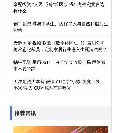
豪配投资 “人医”遇冷“兽医”升温? 考生究竟在选
择什么
创牛配资 港澳中学生川西探寻人与自然和谐共生
智慧
天源国际 视频|欧派《致全体同仁书》表明公司
将常态化裁员，定制家居行业进入生死淘汰赛？
蜗牛配资 星历0511：白羊学会放眼全局 巨蟹做
事不要急躁
天津配资大本营 微信 AI 助手“小微”灰度上线；
小米“寻天”SUV 原型车再曝光
推荐资讯