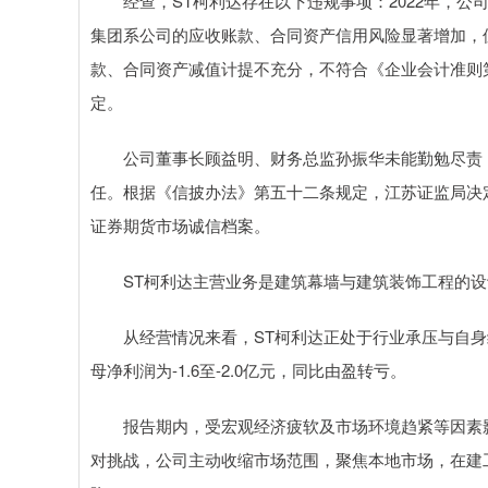
经查，ST柯利达存在以下违规事项：2022年，公
集团系公司的应收账款、合同资产信用风险显著增加，
款、合同资产减值计提不充分，不符合《企业会计准则第2
定。
公司董事长顾益明、财务总监孙振华未能勤勉尽责，
任。根据《信披办法》第五十二条规定，江苏证监局决
证券期货市场诚信档案。
ST柯利达主营业务是建筑幕墙与建筑装饰工程的设
从经营情况来看，ST柯利达正处于行业承压与自身经
母净利润为-1.6至-2.0亿元，同比由盈转亏。
报告期内，受宏观经济疲软及市场环境趋紧等因素影
对挑战，公司主动收缩市场范围，聚焦本地市场，在建