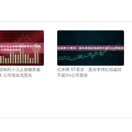
益佰制药小儿止咳糖浆被
亿米网 ST星农：股东李伟红拟减持
售 公司现金流恶化
不超3%公司股份