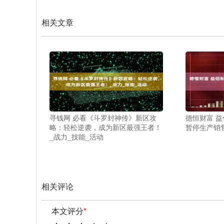
相关文章
寻钱网 必看《斗罗封神传》新区攻
德恒财富 
略：轻松逆袭，成为新区最强王者！
暂停生产销
_战力_技能_活动
相关评论
本文评分
*