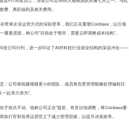
裁员波及约700名员工，涉及公司近5000人规模团队的逾七分之一。与此
的遣散费、离职福利及相关费用。
"AI正在带来企业运营方式的深刻变革，我们正在重塑Coinbase，以引领
一重要原因，称公司"目前处于熊市，需要立即调整成本结构"。
力的科技公司行列，进一步印证了AI对科技行业就业结构的深远冲击——
e未来的组织形态：公司将组建规模更小的团队，成员将负责管理能够处理编程任
与团队一起亲力亲为"。
风险在于按兵不动。他称公司正在"提前、有意识地调整，将Coinbase重
首席执行官和首席运营官之下减少管理层级，以提升决策效率。