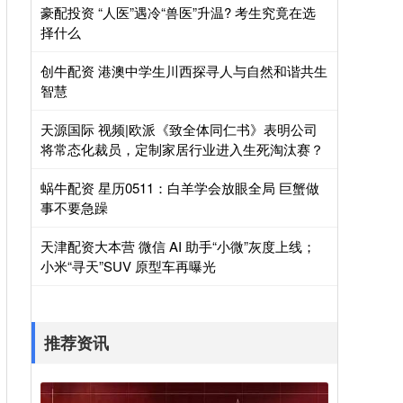
豪配投资 “人医”遇冷“兽医”升温? 考生究竟在选
择什么
创牛配资 港澳中学生川西探寻人与自然和谐共生
智慧
天源国际 视频|欧派《致全体同仁书》表明公司
将常态化裁员，定制家居行业进入生死淘汰赛？
蜗牛配资 星历0511：白羊学会放眼全局 巨蟹做
事不要急躁
天津配资大本营 微信 AI 助手“小微”灰度上线；
小米“寻天”SUV 原型车再曝光
推荐资讯