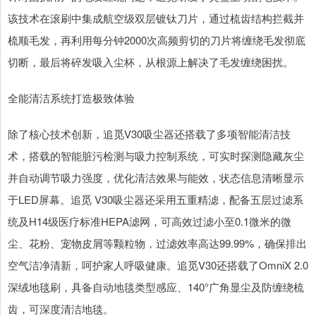
该技术在滚刷中集成航空级双层镀钛刀片，通过梳齿结构拦截并
梳顺毛发，再利用每分钟2000次高频剪切的刀片将缠绕毛发彻底
切断，最后将碎发吸入尘杯，从根源上解决了毛发缠绕困扰。
全能清洁系统打造极致体验
除了核心技术创新，追觅V30吸尘器还搭载了多项智能清洁技
术，搭载的智能脏污检测与吸力控制系统，可实时探测隐藏灰尘
并自动调节吸力强度，优化清洁效果与能效，状态信息清晰显示
于LED屏幕。追觅 V30吸尘器还采用五重精滤，配备五层过滤系
统及H14级医疗标准HEPA滤网，可高效过滤小至0.1微米的微
尘、花粉、宠物皮屑等颗粒物，过滤效率高达99.99%，确保排出
空气洁净清新，呵护家人呼吸健康。追觅V30还搭载了OmniX 2.0
深绒地毯刷，具备自动地毯类型感应、140°广角显尘及防缠绕梳
齿，可深度清洁地毯。