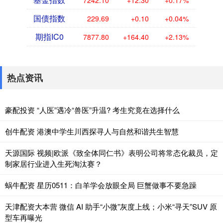
7242.10
+12.30
+0.17%
国债指数
229.69
+0.10
+0.04%
期指IC0
7877.80
+164.40
+2.13%
热点资讯
豪配投资 “人医”遇冷“兽医”升温? 考生究竟在选择什么
创牛配资 港澳中学生川西探寻人与自然和谐共生智慧
天源国际 视频|欧派《致全体同仁书》表明公司将常态化裁员，定
制家居行业进入生死淘汰赛？
蜗牛配资 星历0511：白羊学会放眼全局 巨蟹做事不要急躁
天津配资大本营 微信 AI 助手“小微”灰度上线；小米“寻天”SUV 原
型车再曝光