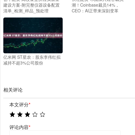
建设方案-附完整仪器设备配置
潮！Coinbase裁员14%，
清单_检测_样品_预处理
CEO：AI正带来深刻变革
亿米网 ST星农：股东李伟红拟
减持不超3%公司股份
相关评论
本文评分
*
评论内容
*