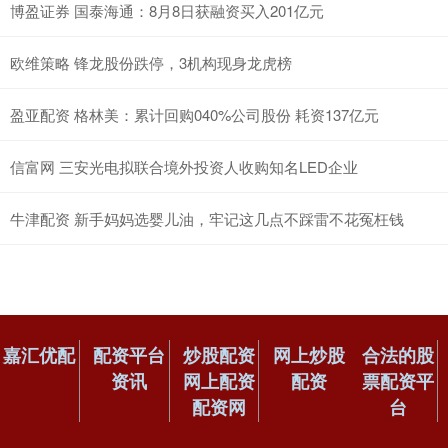
博盈证券 国泰海通：8月8日获融资买入201亿元
欧维策略 锋龙股份跌停，3机构现身龙虎榜
盈亚配资 格林美：累计回购040%公司股份 耗资137亿元
信富网 三安光电拟联合境外投资人收购知名LED企业
牛津配资 新手妈妈选婴儿油，牢记这几点不踩雷不花冤枉钱
嘉汇优配
配资平台
炒股配资
网上炒股
合法的股
资讯
网上配资
配资
票配资平
配资网
台