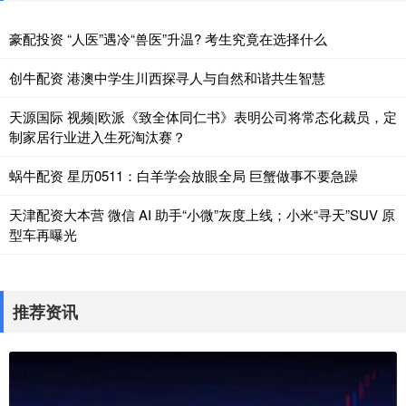
豪配投资 “人医”遇冷“兽医”升温? 考生究竟在选择什么
创牛配资 港澳中学生川西探寻人与自然和谐共生智慧
天源国际 视频|欧派《致全体同仁书》表明公司将常态化裁员，定
制家居行业进入生死淘汰赛？
蜗牛配资 星历0511：白羊学会放眼全局 巨蟹做事不要急躁
天津配资大本营 微信 AI 助手“小微”灰度上线；小米“寻天”SUV 原
型车再曝光
推荐资讯