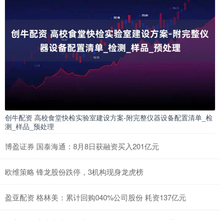
创牛配资 高校食堂快检实验室建设方案-附完整仪器设备配置清单_检
测_样品_预处理
博盈证券 国泰海通：8月8日获融资买入201亿元
欧维策略 锋龙股份跌停，3机构现身龙虎榜
盈亚配资 格林美：累计回购040%公司股份 耗资137亿元